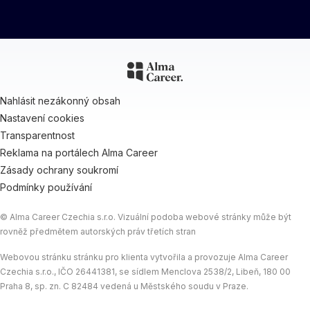
Nahlásit nezákonný obsah
Nastavení cookies
Transparentnost
Reklama na portálech Alma Career
Zásady ochrany soukromí
Podmínky používání
© Alma Career Czechia s.r.o. Vizuální podoba webové stránky může být
rovněž předmětem autorských práv třetích stran
Webovou stránku stránku pro klienta vytvořila a provozuje Alma Career
Czechia s.r.o., IČO 26441381, se sídlem Menclova 2538/2, Libeň, 180 00
Praha 8, sp. zn. C 82484 vedená u Městského soudu v Praze.