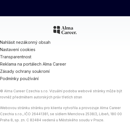
Nahlásit nezákonný obsah
Nastavení cookies
Transparentnost
Reklama na portálech Alma Career
Zásady ochrany soukromí
Podmínky používání
© Alma Career Czechia s.r.o. Vizuální podoba webové stránky může být
rovněž předmětem autorských práv třetích stran
Webovou stránku stránku pro klienta vytvořila a provozuje Alma Career
Czechia s.r.o., IČO 26441381, se sídlem Menclova 2538/2, Libeň, 180 00
Praha 8, sp. zn. C 82484 vedená u Městského soudu v Praze.